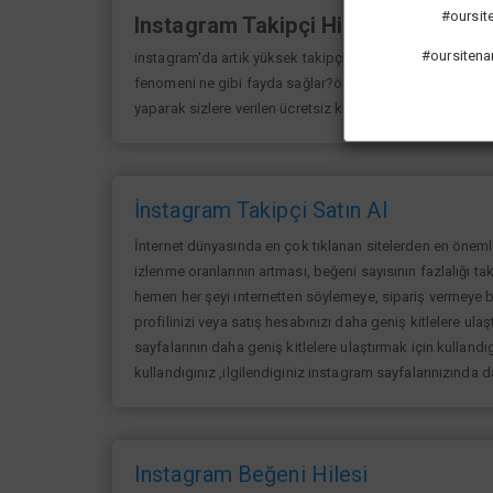
#oursiten
Instagram Takipçi Hilesi
#oursitena
instagram'da artık yüksek takipçi kasmak eskisi kadar 
fenomeni ne gibi fayda sağlar?öncelikle bir çok kişi me
yaparak sizlere verilen ücretsiz kredilerden her gün yarar
İnstagram Takipçi Satın Al
İnternet dünyasında en çok tıklanan sitelerden en öneml
izlenme oranlarının artması, beğeni sayısının fazlalığı ta
hemen her şeyi internetten söylemeye, sipariş vermeye ba
profilinizi veya satış hesabınızı daha geniş kitlelere ulaşt
sayfalarının daha geniş kitlelere ulaştırmak için kullandıg
kullandıgınız ,ilgilendiginiz instagram sayfalarınızında 
Instagram Beğeni Hilesi