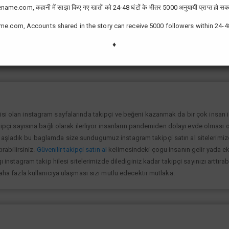
ame.com, कहानी में साझा किए गए खातों को 24-48 घंटों के भीतर 5000 अनुयायी प्राप्त हो सक
me.com, Accounts shared in the story can receive 5000 followers within 24-4
zor değil günümüzde bir çok kullanıcının yüksek takipçiye ulaşması ve fenome
slek olarak görmektedir ve geçimlerini bu yoldan sağlamaktadır.Sizlerde yükse
♦
lanıp sayfanızı yüksek seviyelere ulaştırabilirsiniz.
isi olan instagram sayfalarında takipçi ve beğeni kazanmak da bir çok insan
kipçi sayısına bağlı olarak ilerliyor insanların pandemiden dolayı evde olması o
şladık bu baglamda size sundugumuz instagram takipçi satın al sitelerimize gi
ırabilirsiniz.
Güvenilir takipçi satın al
kelimesindeki çogu insanın gelir yada ek 
ı instagram takip hilesi sitelerimizde dilediginiz kadar takipçi sayınızı arttıra
daha fazla kullanıcıya ulaşması sizi mutlu edecektir mutlaka.