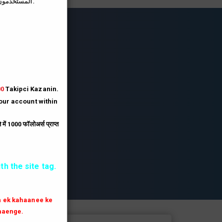
المستخدمون الذين يقومون بتحميل صورة الملف الشخصي على موقعنا يحصلون على رصيد أكبر بثلاثة أضعاف.
lesi
lesi.
lesi
00
Takipci Kazanin.
your account within
.
ें 1000 फॉलोअर्स प्राप्त
th the site tag.
th ek kahaanee ke
aaenge.