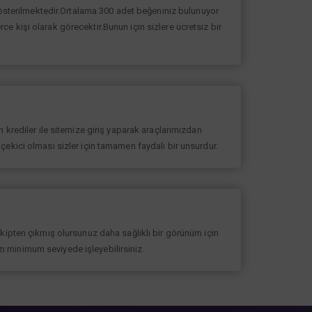
 gösterilmektedir.Ortalama 300 adet beğeniniz bulunuyor
erce kişi olarak görecektir.Bunun için sizlere ücretsiz bir
 krediler ile sitemize giriş yaparak araçlarımızdan
at çekici olması sizler için tamamen faydalı bir unsurdur.
akipten çıkmış olursunuz daha sağlıklı bir görünüm için
ızı minimum seviyede işleyebilirsiniz.