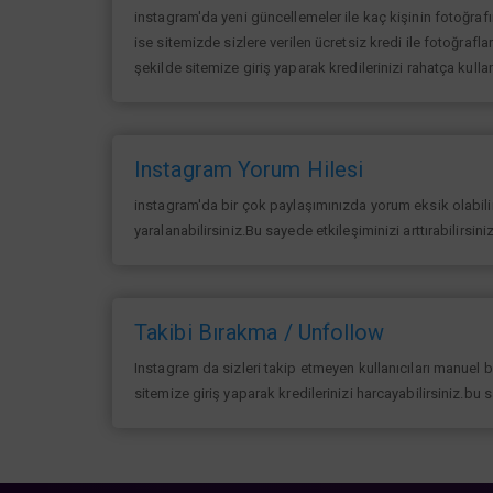
instagram'da yeni güncellemeler ile kaç kişinin fotoğraf
ise sitemizde sizlere verilen ücretsiz kredi ile fotoğrafla
şekilde sitemize giriş yaparak kredilerinizi rahatça kullan
Instagram Yorum Hilesi
instagram'da bir çok paylaşımınızda yorum eksik olabilir 
yaralanabilirsiniz.Bu sayede etkileşiminizi arttırabilirsin
Takibi Bırakma / Unfollow
Instagram da sizleri takip etmeyen kullanıcıları manuel 
sitemize giriş yaparak kredilerinizi harcayabilirsiniz.bu 