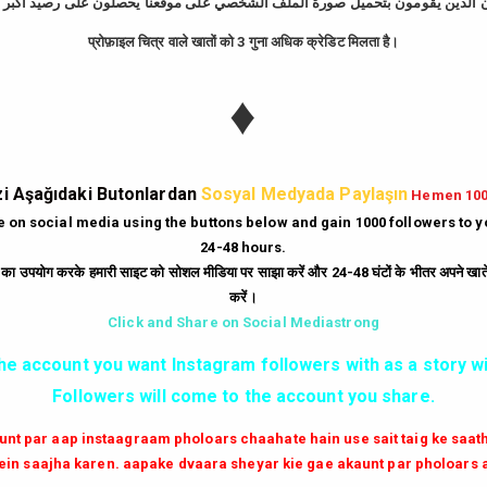
प्रोफ़ाइल चित्र वाले खातों को 3 गुना अधिक क्रेडिट मिलता है।
tagram Takipçi Hi
♦
Günde
10
Dakika'da
bedava
500
takipçi
hi
|
Gün
10
Dakika'da
Bedava
250
beğeni
hi
i Aşağıdaki Butonlardan
Sosyal Medyada Paylaşın
Hemen 10
|
Her Dakika
ücretsiz
6
yorum
hilesi.
te on social media using the buttons below and gain 1000 followers to 
24-48 hours.
|
Milyonlarca
instagram unfollow
hilesi
ं का उपयोग करके हमारी साइट को सोशल मीडिया पर साझा करें और 24-48 घंटों के भीतर अपने खाते म
करें।
GİRİŞ YAP
Click and Share on Social Mediastrong
the account you want Instagram followers with as a story wi
✔✔✔ AKTİF TAKİPCİ SATIN AL ✔✔✔
Followers will come to the account you share.
aunt par aap instaagraam pholoars chaahate hain use sait taig ke saa
in saajha karen. aapake dvaara sheyar kie gae akaunt par pholoars 