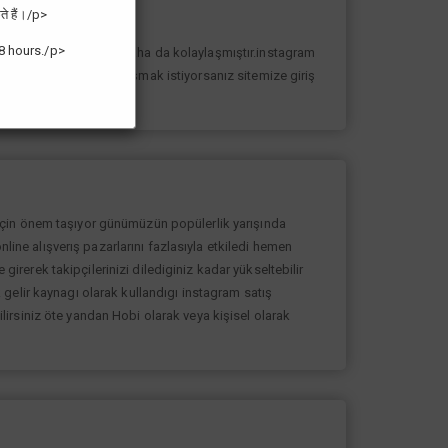
ते हैं।/p>
8 hours./p>
n yolunda ilerlemesi daha da kolaylaşmıştır.instagram
k sayıda takipçiye ulaşmak istiyorsanız sitemize giriş
 için önem taşıyor günümüzün popülerlik yarışında
nline alışverış pazarlarını fazlasıyla etkiledi hemen
rerek takipçilerinizi dilediginiz kadar yükseltebilir
gelir kaynagı olarak kullandıgı instagram satış
bilirsiniz öte yandan Hobi olarak veya kişisel olarak