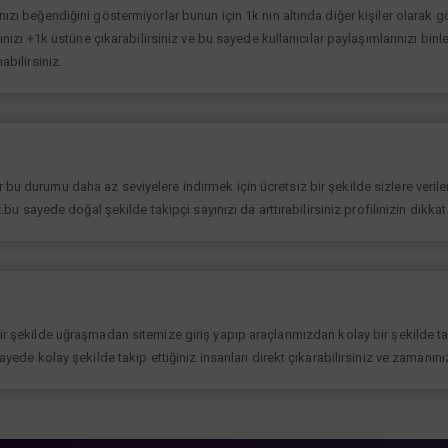
ınızı beğendiğini göstermiyorlar bunun için 1k nın altında diğer kişiler olarak
rınızı +1k üstüne çıkarabilirsiniz ve bu sayede kullanıcılar paylaşımlarınızı binl
abilirsiniz.
bu durumu daha az seviyelere indirmek için ücretsiz bir şekilde sizlere verilen
iz.bu sayede doğal şekilde takipçi sayınızı da arttırabilirsiniz profilinizin dikk
bir şekilde uğraşmadan sitemize giriş yapıp araçlarımızdan kolay bir şekilde t
sayede kolay şekilde takip ettiğiniz insanları direkt çıkarabilirsiniz ve zamanın