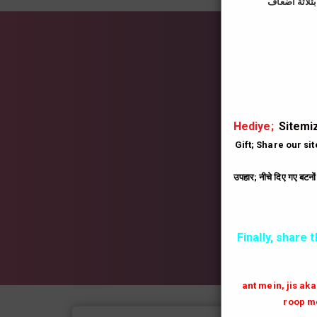
İns
|
Hediye;
Sitemiz
Gift; Share our si
उपहार; नीचे दिए गए बटनो
Finally, share 
ant mein, jis ak
roop me