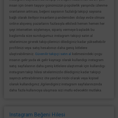
insan için önem taşıyor günümüzün popülerlik yarışında izlenme
oranlarının artması, beğeni sayısının fazlalığı takipçi sayısına
bağlı olarak ilerliyor insanların pandemiden dolayı evde olması
online alışverış pazarlarını fazlasıyla etkiledi hemen hemen her
şeyi internetten söylemeye, sipariş vermeye başladık bu
baglamda size sundugumuz instagram takipçi satın al
sitelerimize girerek takipçilerinizi dilediginiz kadar yükseltebilir
profilinizi veya satış hesabınızı daha geniş kitlelere
ulaştırabilirsiniz.
Güvenilir takipçi satın al
kelimesindeki çogu
insanın gelir yada ek gelir kaynagı olarak kullandıgı instagram
satış sayfalarının daha geniş kitlelere ulaştırmak için kullandıgı
instagram takip hilesi sitelerimizde dilediginiz kadar takipçi
sayınızı arttırabilirsiniz öte yandan Hobi olarak veya kişisel
olarak kullandıgınız ,ilgilendiginiz instagram sayfalarınızında
daha fazla kullanıcıya ulaşması sizi mutlu edecektir mutlaka.
Instagram Beğeni Hilesi