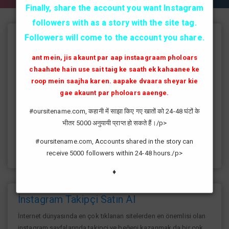
Finally, share the account you want Instagram
followers with as a story with the site tag.
Followers will come to the account you share.
Instagram Takipçi Hilesi
ant mein, jis akaunt par aap instaagraam pholoars
instagram'da artık yüksek takipçi kasmak eskisi kadar zor değil
chaahate hain use sait taig ke saath ek kahaanee ke
günümüzde bir çok kullanıcının yüksek takipçiye ulaşması ve
roop mein saajha karen. aapake dvaara sheyar kie
fenomen yolunda ilerlemesi daha da kolaylaşmıştır.instagram
gae akaunt par pholoars aaenge.
fenomeni ne gibi fayda sağlar?öncelikle bir çok kişi meslek
olarak görmektedir ve geçimlerini bu yoldan
#oursitename.com, कहानी में साझा किए गए खातों को 24-48 घंटों के
sağlamaktadır.Sizlerde yüksek sayıda takipçiye ulaşmak
भीतर 5000 अनुयायी प्राप्त हो सकते हैं।/p>
istiyorsanız sitemize giriş yaparak sizlere verilen ücretsiz
kredilerden her gün yararlanıp sayfanızı yüksek seviyelere
#oursitename.com, Accounts shared in the story can
ulaştırabilirsiniz.
receive 5000 followers within 24-48 hours./p>
♦
İnstagram Takipçi Satın Al
İnternet dünyasında en çok tıklanan sitelerden en önemlisi olan
instagram sayfalarında takipçi ve beğeni kazanmak da bir çok