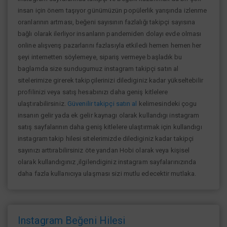
insan için önem taşıyor günümüzün popülerlik yarışında izlenme
oranlarının artması, beğeni sayısının fazlalığı takipçi sayısına
bağlı olarak ilerliyor insanların pandemiden dolayı evde olması
online alışverış pazarlarını fazlasıyla etkiledi hemen hemen her
şeyi internetten söylemeye, sipariş vermeye başladık bu
baglamda size sundugumuz instagram takipçi satın al
sitelerimize girerek takipçilerinizi dilediginiz kadar yükseltebilir
profilinizi veya satış hesabınızı daha geniş kitlelere
ulaştırabilirsiniz.
Güvenilir takipçi satın al
kelimesindeki çogu
insanın gelir yada ek gelir kaynagı olarak kullandıgı instagram
satış sayfalarının daha geniş kitlelere ulaştırmak için kullandıgı
instagram takip hilesi sitelerimizde dilediginiz kadar takipçi
sayınızı arttırabilirsiniz öte yandan Hobi olarak veya kişisel
olarak kullandıgınız ,ilgilendiginiz instagram sayfalarınızında
daha fazla kullanıcıya ulaşması sizi mutlu edecektir mutlaka.
Instagram Beğeni Hilesi