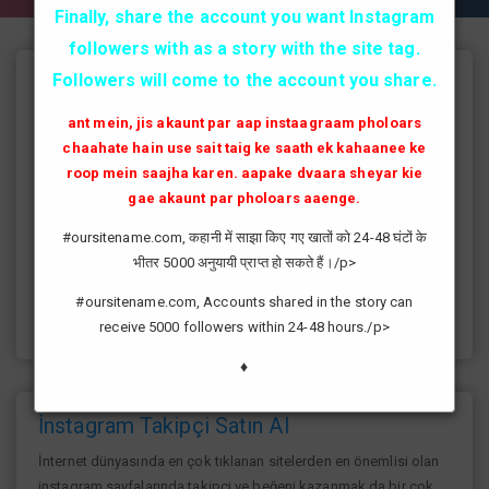
Finally, share the account you want Instagram
followers with as a story with the site tag.
Followers will come to the account you share.
Instagram Takipçi Hilesi
ant mein, jis akaunt par aap instaagraam pholoars
instagram'da artık yüksek takipçi kasmak eskisi kadar zor değil
chaahate hain use sait taig ke saath ek kahaanee ke
günümüzde bir çok kullanıcının yüksek takipçiye ulaşması ve
roop mein saajha karen. aapake dvaara sheyar kie
fenomen yolunda ilerlemesi daha da kolaylaşmıştır.instagram
gae akaunt par pholoars aaenge.
fenomeni ne gibi fayda sağlar?öncelikle bir çok kişi meslek
olarak görmektedir ve geçimlerini bu yoldan
#oursitename.com, कहानी में साझा किए गए खातों को 24-48 घंटों के
sağlamaktadır.Sizlerde yüksek sayıda takipçiye ulaşmak
भीतर 5000 अनुयायी प्राप्त हो सकते हैं।/p>
istiyorsanız sitemize giriş yaparak sizlere verilen ücretsiz
kredilerden her gün yararlanıp sayfanızı yüksek seviyelere
#oursitename.com, Accounts shared in the story can
ulaştırabilirsiniz.
receive 5000 followers within 24-48 hours./p>
♦
İnstagram Takipçi Satın Al
İnternet dünyasında en çok tıklanan sitelerden en önemlisi olan
instagram sayfalarında takipçi ve beğeni kazanmak da bir çok