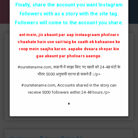
✔✔✔ AKTİF TAKİPCİ SATIN AL ✔✔✔
Finally, share the account you want Instagram
followers with as a story with the site tag.
Followers will come to the account you share.
ant mein, jis akaunt par aap instaagraam pholoars
chaahate hain use sait taig ke saath ek kahaanee ke
Instagram Takipçi Hilesi
roop mein saajha karen. aapake dvaara sheyar kie
instagram'da artık yüksek takipçi kasmak eskisi kadar zor değil
gae akaunt par pholoars aaenge.
günümüzde bir çok kullanıcının yüksek takipçiye ulaşması ve
#oursitename.com, कहानी में साझा किए गए खातों को 24-48 घंटों के
fenomen yolunda ilerlemesi daha da kolaylaşmıştır.instagram
भीतर 5000 अनुयायी प्राप्त हो सकते हैं।/p>
fenomeni ne gibi fayda sağlar?öncelikle bir çok kişi meslek
olarak görmektedir ve geçimlerini bu yoldan
#oursitename.com, Accounts shared in the story can
sağlamaktadır.Sizlerde yüksek sayıda takipçiye ulaşmak
receive 5000 followers within 24-48 hours./p>
istiyorsanız sitemize giriş yaparak sizlere verilen ücretsiz
kredilerden her gün yararlanıp sayfanızı yüksek seviyelere
♦
ulaştırabilirsiniz.