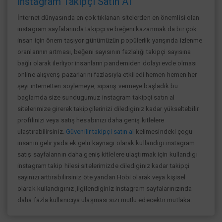
İnstagram Takipçi Satın Al
İnternet dünyasında en çok tıklanan sitelerden en önemlisi olan
instagram sayfalarında takipçi ve beğeni kazanmak da bir çok
insan için önem taşıyor günümüzün popülerlik yarışında izlenme
oranlarının artması, beğeni sayısının fazlalığı takipçi sayısına
bağlı olarak ilerliyor insanların pandemiden dolayı evde olması
online alışverış pazarlarını fazlasıyla etkiledi hemen hemen her
şeyi internetten söylemeye, sipariş vermeye başladık bu
baglamda size sundugumuz instagram takipçi satın al
sitelerimize girerek takipçilerinizi dilediginiz kadar yükseltebilir
profilinizi veya satış hesabınızı daha geniş kitlelere
ulaştırabilirsiniz.
Güvenilir takipçi satın al
kelimesindeki çogu
insanın gelir yada ek gelir kaynagı olarak kullandıgı instagram
satış sayfalarının daha geniş kitlelere ulaştırmak için kullandıgı
instagram takip hilesi sitelerimizde dilediginiz kadar takipçi
sayınızı arttırabilirsiniz öte yandan Hobi olarak veya kişisel
olarak kullandıgınız ,ilgilendiginiz instagram sayfalarınızında
daha fazla kullanıcıya ulaşması sizi mutlu edecektir mutlaka.