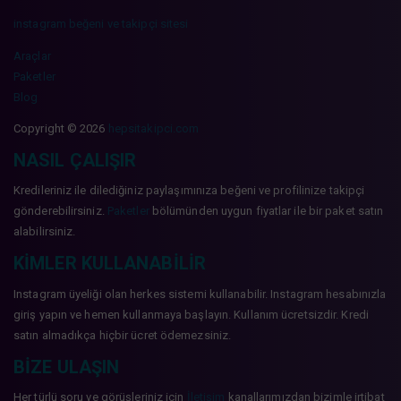
instagram beğeni ve takipçi sitesi
Araçlar
Paketler
Blog
Copyright © 2026
hepsitakipci.com
NASIL ÇALIŞIR
Kredileriniz ile dilediğiniz paylaşımınıza beğeni ve profilinize takipçi
gönderebilirsiniz.
Paketler
bölümünden uygun fiyatlar ile bir paket satın
alabilirsiniz.
KIMLER KULLANABILIR
Instagram üyeliği olan herkes sistemi kullanabilir. Instagram hesabınızla
giriş yapın ve hemen kullanmaya başlayın. Kullanım ücretsizdir. Kredi
satın almadıkça hiçbir ücret ödemezsiniz.
BIZE ULAŞIN
Her türlü soru ve görüşleriniz için
İletişim
kanallarımızdan bizimle irtibat