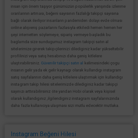
insan için önem taşıyor günümüzün popülerlik yarışında izlenme
oranlarının artması, beğeni sayısının fazlalığı takipçi sayısına
bağlı olarak ilerliyor insanların pandemiden dolayı evde olması
online alışverış pazarlarını fazlasıyla etkiledi hemen hemen her
şeyi internetten söylemeye, sipariş vermeye başladık bu
baglamda size sundugumuz instagram takipçi satın al
sitelerimize girerek takipçilerinizi dilediginiz kadar yükseltebilir
profilinizi veya satış hesabınızı daha geniş kitlelere
ulaştırabilirsiniz.
Güvenilir takipçi satın al
kelimesindeki çogu
insanın gelir yada ek gelir kaynagı olarak kullandıgı instagram
satış sayfalarının daha geniş kitlelere ulaştırmak için kullandıgı
instagram takip hilesi sitelerimizde dilediginiz kadar takipçi
sayınızı arttırabilirsiniz öte yandan Hobi olarak veya kişisel
olarak kullandıgınız ,ilgilendiginiz instagram sayfalarınızında
daha fazla kullanıcıya ulaşması sizi mutlu edecektir mutlaka.
Instagram Beğeni Hilesi