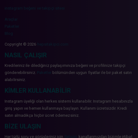
instagram beğeni ve takipçi sitesi
Araçlar
Paketler
Blog
Copyright © 2026
hepsitakipci.com
NASIL ÇALIŞIR
Kredileriniz ile dilediğiniz paylaşımınıza beğeni ve profilinize takipçi
gönderebilirsiniz.
Paketler
bölümünden uygun fiyatlar ile bir paket satın
alabilirsiniz.
KIMLER KULLANABILIR
Instagram üyeliği olan herkes sistemi kullanabilir. Instagram hesabınızla
giriş yapın ve hemen kullanmaya başlayın. Kullanım ücretsizdir. Kredi
satın almadıkça hiçbir ücret ödemezsiniz.
BIZE ULAŞIN
Her türlü soru ve görüşleriniz için
İletişim
kanallarımızdan bizimle irtibat