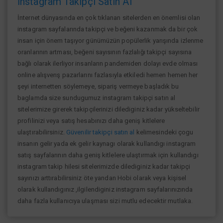
İnstagram Takipçi Satın Al
İnternet dünyasında en çok tıklanan sitelerden en önemlisi olan
instagram sayfalarında takipçi ve beğeni kazanmak da bir çok
insan için önem taşıyor günümüzün popülerlik yarışında izlenme
oranlarının artması, beğeni sayısının fazlalığı takipçi sayısına
bağlı olarak ilerliyor insanların pandemiden dolayı evde olması
online alışverış pazarlarını fazlasıyla etkiledi hemen hemen her
şeyi internetten söylemeye, sipariş vermeye başladık bu
baglamda size sundugumuz instagram takipçi satın al
sitelerimize girerek takipçilerinizi dilediginiz kadar yükseltebilir
profilinizi veya satış hesabınızı daha geniş kitlelere
ulaştırabilirsiniz.
Güvenilir takipçi satın al
kelimesindeki çogu
insanın gelir yada ek gelir kaynagı olarak kullandıgı instagram
satış sayfalarının daha geniş kitlelere ulaştırmak için kullandıgı
instagram takip hilesi sitelerimizde dilediginiz kadar takipçi
sayınızı arttırabilirsiniz öte yandan Hobi olarak veya kişisel
olarak kullandıgınız ,ilgilendiginiz instagram sayfalarınızında
daha fazla kullanıcıya ulaşması sizi mutlu edecektir mutlaka.