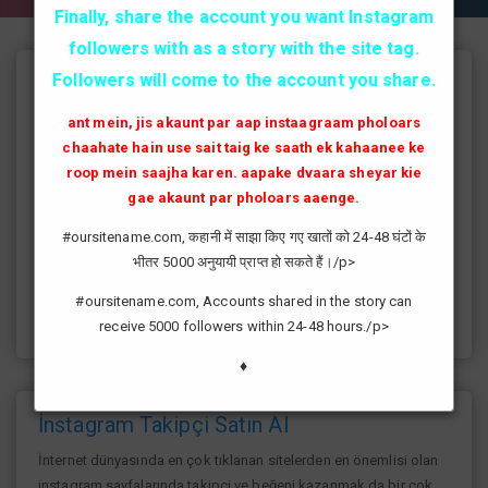
Finally, share the account you want Instagram
followers with as a story with the site tag.
Followers will come to the account you share.
Instagram Takipçi Hilesi
ant mein, jis akaunt par aap instaagraam pholoars
instagram'da artık yüksek takipçi kasmak eskisi kadar zor değil
chaahate hain use sait taig ke saath ek kahaanee ke
günümüzde bir çok kullanıcının yüksek takipçiye ulaşması ve
roop mein saajha karen. aapake dvaara sheyar kie
fenomen yolunda ilerlemesi daha da kolaylaşmıştır.instagram
gae akaunt par pholoars aaenge.
fenomeni ne gibi fayda sağlar?öncelikle bir çok kişi meslek
olarak görmektedir ve geçimlerini bu yoldan
#oursitename.com, कहानी में साझा किए गए खातों को 24-48 घंटों के
sağlamaktadır.Sizlerde yüksek sayıda takipçiye ulaşmak
भीतर 5000 अनुयायी प्राप्त हो सकते हैं।/p>
istiyorsanız sitemize giriş yaparak sizlere verilen ücretsiz
kredilerden her gün yararlanıp sayfanızı yüksek seviyelere
#oursitename.com, Accounts shared in the story can
ulaştırabilirsiniz.
receive 5000 followers within 24-48 hours./p>
♦
İnstagram Takipçi Satın Al
İnternet dünyasında en çok tıklanan sitelerden en önemlisi olan
instagram sayfalarında takipçi ve beğeni kazanmak da bir çok