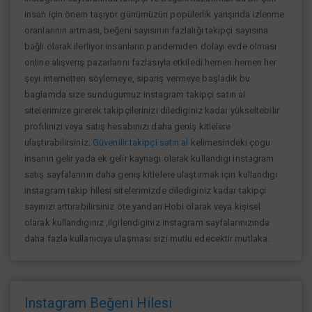
insan için önem taşıyor günümüzün popülerlik yarışında izlenme
oranlarının artması, beğeni sayısının fazlalığı takipçi sayısına
bağlı olarak ilerliyor insanların pandemiden dolayı evde olması
online alışverış pazarlarını fazlasıyla etkiledi hemen hemen her
şeyi internetten söylemeye, sipariş vermeye başladık bu
baglamda size sundugumuz instagram takipçi satın al
sitelerimize girerek takipçilerinizi dilediginiz kadar yükseltebilir
profilinizi veya satış hesabınızı daha geniş kitlelere
ulaştırabilirsiniz.
Güvenilir takipçi satın al
kelimesindeki çogu
insanın gelir yada ek gelir kaynagı olarak kullandıgı instagram
satış sayfalarının daha geniş kitlelere ulaştırmak için kullandıgı
instagram takip hilesi sitelerimizde dilediginiz kadar takipçi
sayınızı arttırabilirsiniz öte yandan Hobi olarak veya kişisel
olarak kullandıgınız ,ilgilendiginiz instagram sayfalarınızında
daha fazla kullanıcıya ulaşması sizi mutlu edecektir mutlaka.
Instagram Beğeni Hilesi