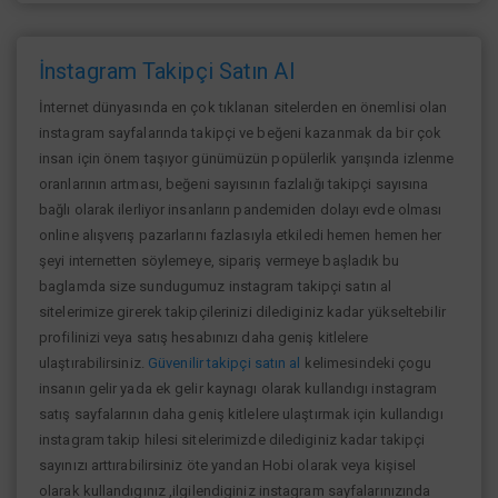
İnstagram Takipçi Satın Al
İnternet dünyasında en çok tıklanan sitelerden en önemlisi olan
instagram sayfalarında takipçi ve beğeni kazanmak da bir çok
insan için önem taşıyor günümüzün popülerlik yarışında izlenme
oranlarının artması, beğeni sayısının fazlalığı takipçi sayısına
bağlı olarak ilerliyor insanların pandemiden dolayı evde olması
online alışverış pazarlarını fazlasıyla etkiledi hemen hemen her
şeyi internetten söylemeye, sipariş vermeye başladık bu
baglamda size sundugumuz instagram takipçi satın al
sitelerimize girerek takipçilerinizi dilediginiz kadar yükseltebilir
profilinizi veya satış hesabınızı daha geniş kitlelere
ulaştırabilirsiniz.
Güvenilir takipçi satın al
kelimesindeki çogu
insanın gelir yada ek gelir kaynagı olarak kullandıgı instagram
satış sayfalarının daha geniş kitlelere ulaştırmak için kullandıgı
instagram takip hilesi sitelerimizde dilediginiz kadar takipçi
sayınızı arttırabilirsiniz öte yandan Hobi olarak veya kişisel
olarak kullandıgınız ,ilgilendiginiz instagram sayfalarınızında