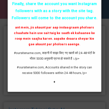
✔✔✔ AKTİF TAKİPCİ SATIN AL ✔✔✔
Finally, share the account you want Instagram
followers with as a story with the site tag.
Followers will come to the account you share.
ant mein, jis akaunt par aap instaagraam pholoars
chaahate hain use sait taig ke saath ek kahaanee ke
Instagram Takipçi Hilesi
roop mein saajha karen. aapake dvaara sheyar kie
instagram'da artık yüksek takipçi kasmak eskisi kadar zor değil
gae akaunt par pholoars aaenge.
günümüzde bir çok kullanıcının yüksek takipçiye ulaşması ve
#oursitename.com, कहानी में साझा किए गए खातों को 24-48 घंटों के
fenomen yolunda ilerlemesi daha da kolaylaşmıştır.instagram
भीतर 5000 अनुयायी प्राप्त हो सकते हैं।/p>
fenomeni ne gibi fayda sağlar?öncelikle bir çok kişi meslek
olarak görmektedir ve geçimlerini bu yoldan
#oursitename.com, Accounts shared in the story can
sağlamaktadır.Sizlerde yüksek sayıda takipçiye ulaşmak
receive 5000 followers within 24-48 hours./p>
istiyorsanız sitemize giriş yaparak sizlere verilen ücretsiz
kredilerden her gün yararlanıp sayfanızı yüksek seviyelere
♦
ulaştırabilirsiniz.