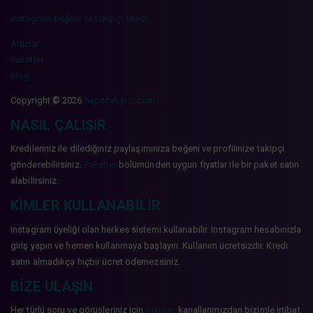
instagram beğeni ve takipçi sitesi
Araçlar
Paketler
Blog
Copyright © 2026
hepsitakipci.com
NASIL ÇALIŞIR
Kredileriniz ile dilediğiniz paylaşımınıza beğeni ve profilinize takipçi
gönderebilirsiniz.
Paketler
bölümünden uygun fiyatlar ile bir paket satın
alabilirsiniz.
KIMLER KULLANABILIR
Instagram üyeliği olan herkes sistemi kullanabilir. Instagram hesabınızla
giriş yapın ve hemen kullanmaya başlayın. Kullanım ücretsizdir. Kredi
satın almadıkça hiçbir ücret ödemezsiniz.
BIZE ULAŞIN
Her türlü soru ve görüşleriniz için
İletişim
kanallarımızdan bizimle irtibat