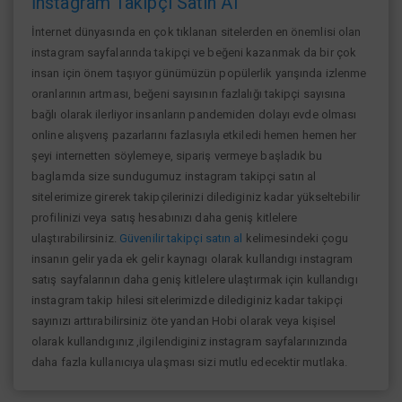
İnstagram Takipçi Satın Al
İnternet dünyasında en çok tıklanan sitelerden en önemlisi olan
instagram sayfalarında takipçi ve beğeni kazanmak da bir çok
insan için önem taşıyor günümüzün popülerlik yarışında izlenme
oranlarının artması, beğeni sayısının fazlalığı takipçi sayısına
bağlı olarak ilerliyor insanların pandemiden dolayı evde olması
online alışverış pazarlarını fazlasıyla etkiledi hemen hemen her
şeyi internetten söylemeye, sipariş vermeye başladık bu
baglamda size sundugumuz instagram takipçi satın al
sitelerimize girerek takipçilerinizi dilediginiz kadar yükseltebilir
profilinizi veya satış hesabınızı daha geniş kitlelere
ulaştırabilirsiniz.
Güvenilir takipçi satın al
kelimesindeki çogu
insanın gelir yada ek gelir kaynagı olarak kullandıgı instagram
satış sayfalarının daha geniş kitlelere ulaştırmak için kullandıgı
instagram takip hilesi sitelerimizde dilediginiz kadar takipçi
sayınızı arttırabilirsiniz öte yandan Hobi olarak veya kişisel
olarak kullandıgınız ,ilgilendiginiz instagram sayfalarınızında
daha fazla kullanıcıya ulaşması sizi mutlu edecektir mutlaka.