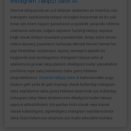
İnstagram Takipçi Satın Al
İnternet dünyasında en çok tıklanan sitelerden en önemlisi olan
instagram sayfalarında takipçi ve beğeni kazanmak da bir çok
insan için önem taşıyor günümüzün popülerlik yarışında izlenme
oranlarının artması, beğeni sayısının fazlalığı takipçi sayısına
bağlı olarak ilerliyor insanların pandemiden dolayı evde olması
online alışverış pazarlarını fazlasıyla etkiledi hemen hemen her
şeyi internetten söylemeye, sipariş vermeye başladık bu
baglamda size sundugumuz instagram takipçi satın al
sitelerimize girerek takipçilerinizi dilediginiz kadar yükseltebilir
profilinizi veya satış hesabınızı daha geniş kitlelere
ulaştırabilirsiniz.
Güvenilir takipçi satın al
kelimesindeki çogu
insanın gelir yada ek gelir kaynagı olarak kullandıgı instagram
satış sayfalarının daha geniş kitlelere ulaştırmak için kullandıgı
instagram takip hilesi sitelerimizde dilediginiz kadar takipçi
sayınızı arttırabilirsiniz öte yandan Hobi olarak veya kişisel
olarak kullandıgınız ,ilgilendiginiz instagram sayfalarınızında
daha fazla kullanıcıya ulaşması sizi mutlu edecektir mutlaka.