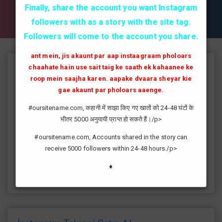
✔✔✔ AKTİF TAKİPCİ SATIN AL ✔✔✔
Finally, share the account you want Instagram
followers with as a story with the site tag.
Followers will come to the account you share.
ant mein, jis akaunt par aap instaagraam pholoars
chaahate hain use sait taig ke saath ek kahaanee ke
Instagram Takipçi Hilesi
roop mein saajha karen. aapake dvaara sheyar kie
instagram'da artık yüksek takipçi kasmak eskisi kadar zor değil
gae akaunt par pholoars aaenge.
günümüzde bir çok kullanıcının yüksek takipçiye ulaşması ve
#oursitename.com, कहानी में साझा किए गए खातों को 24-48 घंटों के
fenomen yolunda ilerlemesi daha da kolaylaşmıştır.instagram
भीतर 5000 अनुयायी प्राप्त हो सकते हैं।/p>
fenomeni ne gibi fayda sağlar?öncelikle bir çok kişi meslek
olarak görmektedir ve geçimlerini bu yoldan
#oursitename.com, Accounts shared in the story can
sağlamaktadır.Sizlerde yüksek sayıda takipçiye ulaşmak
receive 5000 followers within 24-48 hours./p>
istiyorsanız sitemize giriş yaparak sizlere verilen ücretsiz
kredilerden her gün yararlanıp sayfanızı yüksek seviyelere
♦
ulaştırabilirsiniz.