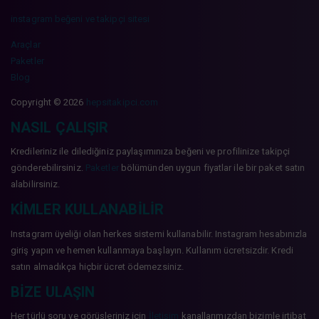
instagram beğeni ve takipçi sitesi
Araçlar
Paketler
Blog
Copyright © 2026
hepsitakipci.com
NASIL ÇALIŞIR
Kredileriniz ile dilediğiniz paylaşımınıza beğeni ve profilinize takipçi
gönderebilirsiniz.
Paketler
bölümünden uygun fiyatlar ile bir paket satın
alabilirsiniz.
KIMLER KULLANABILIR
Instagram üyeliği olan herkes sistemi kullanabilir. Instagram hesabınızla
giriş yapın ve hemen kullanmaya başlayın. Kullanım ücretsizdir. Kredi
satın almadıkça hiçbir ücret ödemezsiniz.
BIZE ULAŞIN
Her türlü soru ve görüşleriniz için
İletişim
kanallarımızdan bizimle irtibat