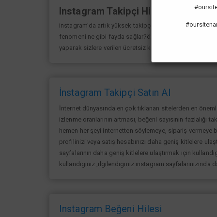
#oursiten
Instagram Takipçi Hilesi
#oursitena
instagram'da artık yüksek takipçi kasmak eskisi kadar 
fenomeni ne gibi fayda sağlar?öncelikle bir çok kişi me
yaparak sizlere verilen ücretsiz kredilerden her gün yarar
İnstagram Takipçi Satın Al
İnternet dünyasında en çok tıklanan sitelerden en öneml
izlenme oranlarının artması, beğeni sayısının fazlalığı ta
hemen her şeyi internetten söylemeye, sipariş vermeye ba
profilinizi veya satış hesabınızı daha geniş kitlelere ulaşt
sayfalarının daha geniş kitlelere ulaştırmak için kullandıg
kullandıgınız ,ilgilendiginiz instagram sayfalarınızında 
Instagram Beğeni Hilesi