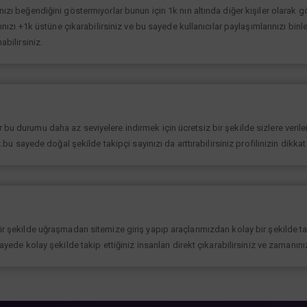
ınızı beğendiğini göstermiyorlar bunun için 1k nın altında diğer kişiler olarak
rınızı +1k üstüne çıkarabilirsiniz ve bu sayede kullanıcılar paylaşımlarınızı binl
abilirsiniz.
bu durumu daha az seviyelere indirmek için ücretsiz bir şekilde sizlere verilen
iz.bu sayede doğal şekilde takipçi sayınızı da arttırabilirsiniz profilinizin dikk
bir şekilde uğraşmadan sitemize giriş yapıp araçlarımızdan kolay bir şekilde t
sayede kolay şekilde takip ettiğiniz insanları direkt çıkarabilirsiniz ve zamanın