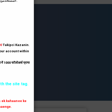
المستخدمون الذين يقومون بتحميل صورة الملف الشخصي على موقعنا يحصلون على رصيد أكبر بثلاثة أضعاف.
lesi
lesi.
lesi
00
Takipci Kazanin.
your account within
.
ें 1000 फॉलोअर्स प्राप्त
th the site tag.
th ek kahaanee ke
aaenge.