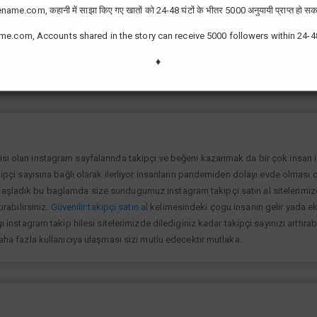
ame.com, कहानी में साझा किए गए खातों को 24-48 घंटों के भीतर 5000 अनुयायी प्राप्त हो सक
me.com, Accounts shared in the story can receive 5000 followers within 24-4
zor değil günümüzde bir çok kullanıcının yüksek takipçiye ulaşması ve fenome
slek olarak görmektedir ve geçimlerini bu yoldan sağlamaktadır.Sizlerde yükse
♦
lanıp sayfanızı yüksek seviyelere ulaştırabilirsiniz.
isi olan instagram sayfalarında takipçi ve beğeni kazanmak da bir çok insan
kipçi sayısına bağlı olarak ilerliyor insanların pandemiden dolayı evde olması o
şladık bu baglamda size sundugumuz instagram takipçi satın al sitelerimize gi
ırabilirsiniz.
Güvenilir takipçi satın al
kelimesindeki çogu insanın gelir yada ek 
ı instagram takip hilesi sitelerimizde dilediginiz kadar takipçi sayınızı arttıra
daha fazla kullanıcıya ulaşması sizi mutlu edecektir mutlaka.