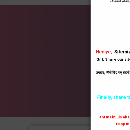
İns
|
Hediye;
Sitemiz
Gift; Share our si
उपहार; नीचे दिए गए बटनो
Finally, share 
ant mein, jis ak
roop me