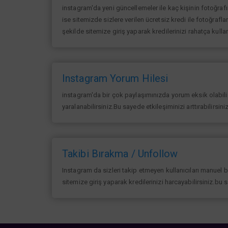
instagram'da yeni güncellemeler ile kaç kişinin fotoğraf
ise sitemizde sizlere verilen ücretsiz kredi ile fotoğrafla
şekilde sitemize giriş yaparak kredilerinizi rahatça kullan
Instagram Yorum Hilesi
instagram'da bir çok paylaşımınızda yorum eksik olabilir 
yaralanabilirsiniz.Bu sayede etkileşiminizi arttırabilirsin
Takibi Bırakma / Unfollow
Instagram da sizleri takip etmeyen kullanıcıları manuel 
sitemize giriş yaparak kredilerinizi harcayabilirsiniz.bu 