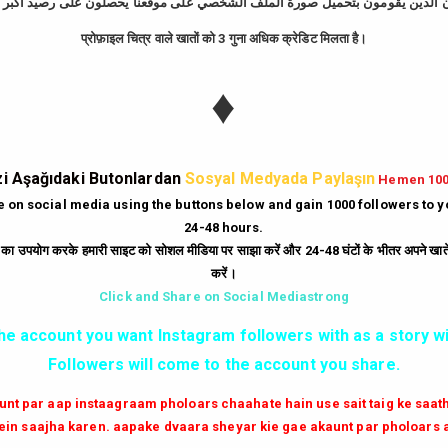
प्रोफ़ाइल चित्र वाले खातों को 3 गुना अधिक क्रेडिट मिलता है।
tagram Takipçi Hi
♦
Günde
10
Dakika'da
bedava
500
takipçi
hi
|
Gün
10
Dakika'da
Bedava
250
beğeni
hi
i Aşağıdaki Butonlardan
Sosyal Medyada Paylaşın
Hemen 10
|
Her Dakika
ücretsiz
6
yorum
hilesi.
te on social media using the buttons below and gain 1000 followers to 
24-48 hours.
|
Milyonlarca
instagram unfollow
hilesi
ं का उपयोग करके हमारी साइट को सोशल मीडिया पर साझा करें और 24-48 घंटों के भीतर अपने खाते म
करें।
GİRİŞ YAP
Click and Share on Social Mediastrong
the account you want Instagram followers with as a story wi
✔✔✔ AKTİF TAKİPCİ SATIN AL ✔✔✔
Followers will come to the account you share.
aunt par aap instaagraam pholoars chaahate hain use sait taig ke saa
in saajha karen. aapake dvaara sheyar kie gae akaunt par pholoars 