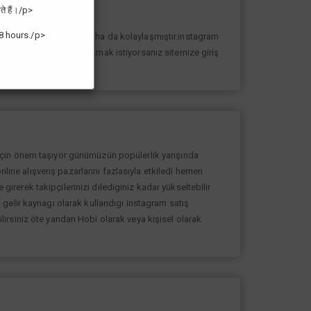
ते हैं।/p>
8 hours./p>
n yolunda ilerlemesi daha da kolaylaşmıştır.instagram
k sayıda takipçiye ulaşmak istiyorsanız sitemize giriş
 için önem taşıyor günümüzün popülerlik yarışında
nline alışverış pazarlarını fazlasıyla etkiledi hemen
rerek takipçilerinizi dilediginiz kadar yükseltebilir
gelir kaynagı olarak kullandıgı instagram satış
bilirsiniz öte yandan Hobi olarak veya kişisel olarak