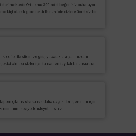
 gösterilmektedir.Ortalama 300 adet beğeniniz bulunuyor
erce kişi olarak görecektir.Bunun için sizlere ücretsiz bir
 krediler ile sitemize giriş yaparak araçlarımızdan
at çekici olması sizler için tamamen faydalı bir unsurdur.
akipten çıkmış olursunuz daha sağlıklı bir görünüm için
ızı minimum seviyede işleyebilirsiniz.