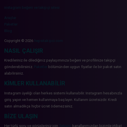
instagram beğeni ve takipçi sitesi
Araçlar
Paketler
Blog
Copyright © 2026
hepsitakipci.com
NASIL ÇALIŞIR
Kredileriniz ile dilediğiniz paylaşımınıza beğeni ve profilinize takipçi
gönderebilirsiniz.
Paketler
bölümünden uygun fiyatlar ile bir paket satın
alabilirsiniz.
KIMLER KULLANABILIR
Instagram üyeliği olan herkes sistemi kullanabilir. Instagram hesabınızla
giriş yapın ve hemen kullanmaya başlayın. Kullanım ücretsizdir. Kredi
satın almadıkça hiçbir ücret ödemezsiniz.
BIZE ULAŞIN
Her türlü soru ve görüşleriniz için
İletişim
kanallarımızdan bizimle irtibat