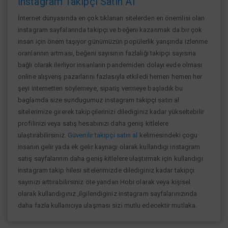
İnstagram Takipçi Satın Al
İnternet dünyasında en çok tıklanan sitelerden en önemlisi olan
instagram sayfalarında takipçi ve beğeni kazanmak da bir çok
insan için önem taşıyor günümüzün popülerlik yarışında izlenme
oranlarının artması, beğeni sayısının fazlalığı takipçi sayısına
bağlı olarak ilerliyor insanların pandemiden dolayı evde olması
online alışverış pazarlarını fazlasıyla etkiledi hemen hemen her
şeyi internetten söylemeye, sipariş vermeye başladık bu
baglamda size sundugumuz instagram takipçi satın al
sitelerimize girerek takipçilerinizi dilediginiz kadar yükseltebilir
profilinizi veya satış hesabınızı daha geniş kitlelere
ulaştırabilirsiniz.
Güvenilir takipçi satın al
kelimesindeki çogu
insanın gelir yada ek gelir kaynagı olarak kullandıgı instagram
satış sayfalarının daha geniş kitlelere ulaştırmak için kullandıgı
instagram takip hilesi sitelerimizde dilediginiz kadar takipçi
sayınızı arttırabilirsiniz öte yandan Hobi olarak veya kişisel
olarak kullandıgınız ,ilgilendiginiz instagram sayfalarınızında
daha fazla kullanıcıya ulaşması sizi mutlu edecektir mutlaka.