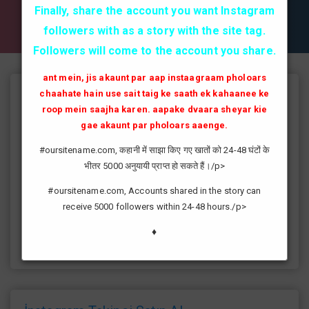
✔✔✔ AKTİF TAKİPCİ SATIN AL ✔✔✔
Finally, share the account you want Instagram
followers with as a story with the site tag.
Followers will come to the account you share.
ant mein, jis akaunt par aap instaagraam pholoars
chaahate hain use sait taig ke saath ek kahaanee ke
Instagram Takipçi Hilesi
roop mein saajha karen. aapake dvaara sheyar kie
instagram'da artık yüksek takipçi kasmak eskisi kadar zor değil
gae akaunt par pholoars aaenge.
günümüzde bir çok kullanıcının yüksek takipçiye ulaşması ve
#oursitename.com, कहानी में साझा किए गए खातों को 24-48 घंटों के
fenomen yolunda ilerlemesi daha da kolaylaşmıştır.instagram
भीतर 5000 अनुयायी प्राप्त हो सकते हैं।/p>
fenomeni ne gibi fayda sağlar?öncelikle bir çok kişi meslek
olarak görmektedir ve geçimlerini bu yoldan
#oursitename.com, Accounts shared in the story can
sağlamaktadır.Sizlerde yüksek sayıda takipçiye ulaşmak
receive 5000 followers within 24-48 hours./p>
istiyorsanız sitemize giriş yaparak sizlere verilen ücretsiz
kredilerden her gün yararlanıp sayfanızı yüksek seviyelere
♦
ulaştırabilirsiniz.