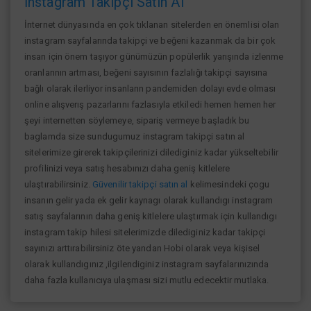
İnstagram Takipçi Satın Al
İnternet dünyasında en çok tıklanan sitelerden en önemlisi olan
instagram sayfalarında takipçi ve beğeni kazanmak da bir çok
insan için önem taşıyor günümüzün popülerlik yarışında izlenme
oranlarının artması, beğeni sayısının fazlalığı takipçi sayısına
bağlı olarak ilerliyor insanların pandemiden dolayı evde olması
online alışverış pazarlarını fazlasıyla etkiledi hemen hemen her
şeyi internetten söylemeye, sipariş vermeye başladık bu
baglamda size sundugumuz instagram takipçi satın al
sitelerimize girerek takipçilerinizi dilediginiz kadar yükseltebilir
profilinizi veya satış hesabınızı daha geniş kitlelere
ulaştırabilirsiniz.
Güvenilir takipçi satın al
kelimesindeki çogu
insanın gelir yada ek gelir kaynagı olarak kullandıgı instagram
satış sayfalarının daha geniş kitlelere ulaştırmak için kullandıgı
instagram takip hilesi sitelerimizde dilediginiz kadar takipçi
sayınızı arttırabilirsiniz öte yandan Hobi olarak veya kişisel
olarak kullandıgınız ,ilgilendiginiz instagram sayfalarınızında
daha fazla kullanıcıya ulaşması sizi mutlu edecektir mutlaka.