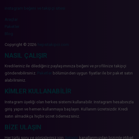
instagram beğeni ve takipçi sitesi
Araçlar
Paketler
Blog
Copyright © 2026
hepsitakipci.com
NASIL ÇALIŞIR
Kredileriniz ile dilediğiniz paylaşımınıza beğeni ve profilinize takipçi
gönderebilirsiniz.
Paketler
bölümünden uygun fiyatlar ile bir paket satın
alabilirsiniz.
KIMLER KULLANABILIR
Instagram üyeliği olan herkes sistemi kullanabilir. Instagram hesabınızla
giriş yapın ve hemen kullanmaya başlayın. Kullanım ücretsizdir. Kredi
satın almadıkça hiçbir ücret ödemezsiniz.
BIZE ULAŞIN
Her türlü soru ve görüşleriniz için
İletişim
kanallarımızdan bizimle irtibat