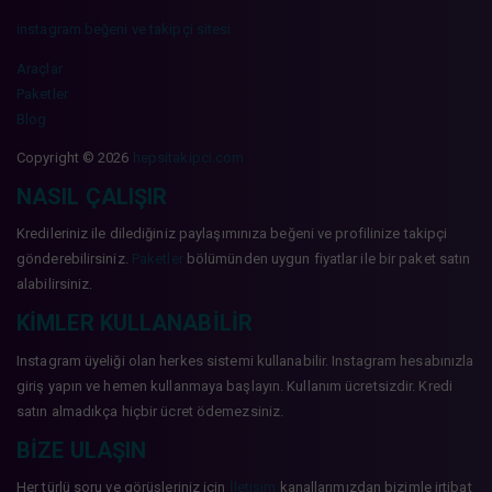
instagram beğeni ve takipçi sitesi
Araçlar
Paketler
Blog
Copyright © 2026
hepsitakipci.com
NASIL ÇALIŞIR
Kredileriniz ile dilediğiniz paylaşımınıza beğeni ve profilinize takipçi
gönderebilirsiniz.
Paketler
bölümünden uygun fiyatlar ile bir paket satın
alabilirsiniz.
KIMLER KULLANABILIR
Instagram üyeliği olan herkes sistemi kullanabilir. Instagram hesabınızla
giriş yapın ve hemen kullanmaya başlayın. Kullanım ücretsizdir. Kredi
satın almadıkça hiçbir ücret ödemezsiniz.
BIZE ULAŞIN
Her türlü soru ve görüşleriniz için
İletişim
kanallarımızdan bizimle irtibat