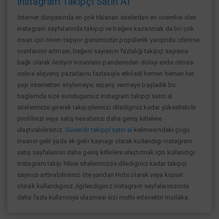
İnstagram Takipçi Satın Al
İnternet dünyasında en çok tıklanan sitelerden en önemlisi olan
instagram sayfalarında takipçi ve beğeni kazanmak da bir çok
insan için önem taşıyor günümüzün popülerlik yarışında izlenme
oranlarının artması, beğeni sayısının fazlalığı takipçi sayısına
bağlı olarak ilerliyor insanların pandemiden dolayı evde olması
online alışverış pazarlarını fazlasıyla etkiledi hemen hemen her
şeyi internetten söylemeye, sipariş vermeye başladık bu
baglamda size sundugumuz instagram takipçi satın al
sitelerimize girerek takipçilerinizi dilediginiz kadar yükseltebilir
profilinizi veya satış hesabınızı daha geniş kitlelere
ulaştırabilirsiniz.
Güvenilir takipçi satın al
kelimesindeki çogu
insanın gelir yada ek gelir kaynagı olarak kullandıgı instagram
satış sayfalarının daha geniş kitlelere ulaştırmak için kullandıgı
instagram takip hilesi sitelerimizde dilediginiz kadar takipçi
sayınızı arttırabilirsiniz öte yandan Hobi olarak veya kişisel
olarak kullandıgınız ,ilgilendiginiz instagram sayfalarınızında
daha fazla kullanıcıya ulaşması sizi mutlu edecektir mutlaka.