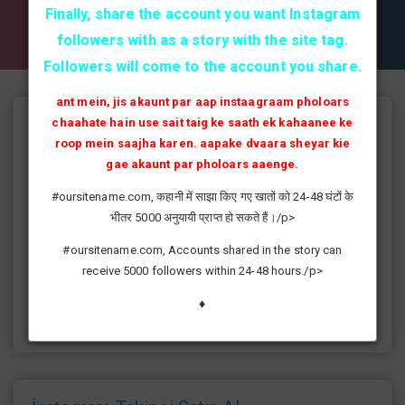
✔✔✔ AKTİF TAKİPCİ SATIN AL ✔✔✔
Finally, share the account you want Instagram
followers with as a story with the site tag.
Followers will come to the account you share.
ant mein, jis akaunt par aap instaagraam pholoars
chaahate hain use sait taig ke saath ek kahaanee ke
Instagram Takipçi Hilesi
roop mein saajha karen. aapake dvaara sheyar kie
instagram'da artık yüksek takipçi kasmak eskisi kadar zor değil
gae akaunt par pholoars aaenge.
günümüzde bir çok kullanıcının yüksek takipçiye ulaşması ve
#oursitename.com, कहानी में साझा किए गए खातों को 24-48 घंटों के
fenomen yolunda ilerlemesi daha da kolaylaşmıştır.instagram
भीतर 5000 अनुयायी प्राप्त हो सकते हैं।/p>
fenomeni ne gibi fayda sağlar?öncelikle bir çok kişi meslek
olarak görmektedir ve geçimlerini bu yoldan
#oursitename.com, Accounts shared in the story can
sağlamaktadır.Sizlerde yüksek sayıda takipçiye ulaşmak
receive 5000 followers within 24-48 hours./p>
istiyorsanız sitemize giriş yaparak sizlere verilen ücretsiz
kredilerden her gün yararlanıp sayfanızı yüksek seviyelere
♦
ulaştırabilirsiniz.