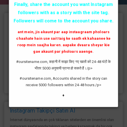
Finally, share the account you want Instagram
followers with as a story with the site tag.
Followers will come to the account you share.
Instagram Takipçi Hilesi
ant mein, jis akaunt par aap instaagraam pholoars
instagram'da artık yüksek takipçi kasmak eskisi kadar zor değil
chaahate hain use sait taig ke saath ek kahaanee ke
günümüzde bir çok kullanıcının yüksek takipçiye ulaşması ve
roop mein saajha karen. aapake dvaara sheyar kie
fenomen yolunda ilerlemesi daha da kolaylaşmıştır.instagram
gae akaunt par pholoars aaenge.
fenomeni ne gibi fayda sağlar?öncelikle bir çok kişi meslek
olarak görmektedir ve geçimlerini bu yoldan
#oursitename.com, कहानी में साझा किए गए खातों को 24-48 घंटों के
sağlamaktadır.Sizlerde yüksek sayıda takipçiye ulaşmak
भीतर 5000 अनुयायी प्राप्त हो सकते हैं।/p>
istiyorsanız sitemize giriş yaparak sizlere verilen ücretsiz
kredilerden her gün yararlanıp sayfanızı yüksek seviyelere
#oursitename.com, Accounts shared in the story can
ulaştırabilirsiniz.
receive 5000 followers within 24-48 hours./p>
♦
İnstagram Takipçi Satın Al
İnternet dünyasında en çok tıklanan sitelerden en önemlisi olan
instagram sayfalarında takipçi ve beğeni kazanmak da bir çok