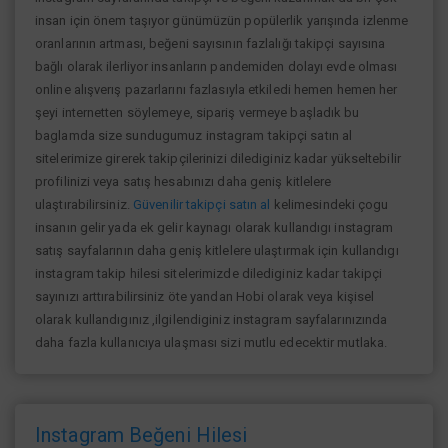
insan için önem taşıyor günümüzün popülerlik yarışında izlenme
oranlarının artması, beğeni sayısının fazlalığı takipçi sayısına
bağlı olarak ilerliyor insanların pandemiden dolayı evde olması
online alışverış pazarlarını fazlasıyla etkiledi hemen hemen her
şeyi internetten söylemeye, sipariş vermeye başladık bu
baglamda size sundugumuz instagram takipçi satın al
sitelerimize girerek takipçilerinizi dilediginiz kadar yükseltebilir
profilinizi veya satış hesabınızı daha geniş kitlelere
ulaştırabilirsiniz.
Güvenilir takipçi satın al
kelimesindeki çogu
insanın gelir yada ek gelir kaynagı olarak kullandıgı instagram
satış sayfalarının daha geniş kitlelere ulaştırmak için kullandıgı
instagram takip hilesi sitelerimizde dilediginiz kadar takipçi
sayınızı arttırabilirsiniz öte yandan Hobi olarak veya kişisel
olarak kullandıgınız ,ilgilendiginiz instagram sayfalarınızında
daha fazla kullanıcıya ulaşması sizi mutlu edecektir mutlaka.
Instagram Beğeni Hilesi