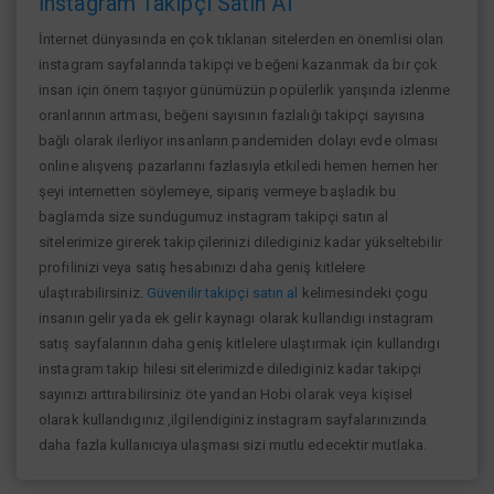
İnstagram Takipçi Satın Al
İnternet dünyasında en çok tıklanan sitelerden en önemlisi olan
instagram sayfalarında takipçi ve beğeni kazanmak da bir çok
insan için önem taşıyor günümüzün popülerlik yarışında izlenme
oranlarının artması, beğeni sayısının fazlalığı takipçi sayısına
bağlı olarak ilerliyor insanların pandemiden dolayı evde olması
online alışverış pazarlarını fazlasıyla etkiledi hemen hemen her
şeyi internetten söylemeye, sipariş vermeye başladık bu
baglamda size sundugumuz instagram takipçi satın al
sitelerimize girerek takipçilerinizi dilediginiz kadar yükseltebilir
profilinizi veya satış hesabınızı daha geniş kitlelere
ulaştırabilirsiniz.
Güvenilir takipçi satın al
kelimesindeki çogu
insanın gelir yada ek gelir kaynagı olarak kullandıgı instagram
satış sayfalarının daha geniş kitlelere ulaştırmak için kullandıgı
instagram takip hilesi sitelerimizde dilediginiz kadar takipçi
sayınızı arttırabilirsiniz öte yandan Hobi olarak veya kişisel
olarak kullandıgınız ,ilgilendiginiz instagram sayfalarınızında
daha fazla kullanıcıya ulaşması sizi mutlu edecektir mutlaka.