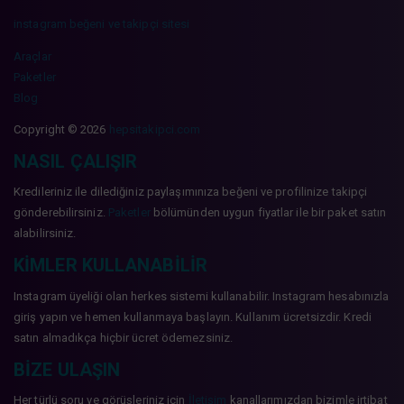
instagram beğeni ve takipçi sitesi
Araçlar
Paketler
Blog
Copyright © 2026
hepsitakipci.com
NASIL ÇALIŞIR
Kredileriniz ile dilediğiniz paylaşımınıza beğeni ve profilinize takipçi
gönderebilirsiniz.
Paketler
bölümünden uygun fiyatlar ile bir paket satın
alabilirsiniz.
KIMLER KULLANABILIR
Instagram üyeliği olan herkes sistemi kullanabilir. Instagram hesabınızla
giriş yapın ve hemen kullanmaya başlayın. Kullanım ücretsizdir. Kredi
satın almadıkça hiçbir ücret ödemezsiniz.
BIZE ULAŞIN
Her türlü soru ve görüşleriniz için
İletişim
kanallarımızdan bizimle irtibat