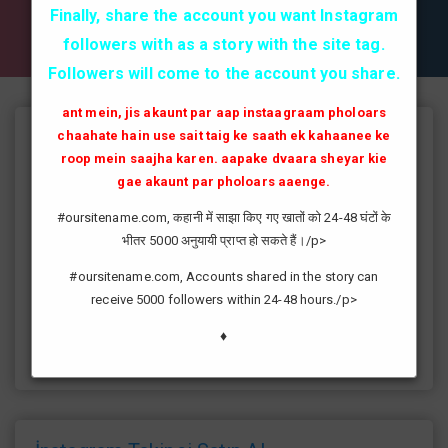
✔✔✔ AKTİF TAKİPCİ SATIN AL ✔✔✔
Finally, share the account you want Instagram
followers with as a story with the site tag.
Followers will come to the account you share.
ant mein, jis akaunt par aap instaagraam pholoars
chaahate hain use sait taig ke saath ek kahaanee ke
Instagram Takipçi Hilesi
roop mein saajha karen. aapake dvaara sheyar kie
instagram'da artık yüksek takipçi kasmak eskisi kadar zor değil
gae akaunt par pholoars aaenge.
günümüzde bir çok kullanıcının yüksek takipçiye ulaşması ve
#oursitename.com, कहानी में साझा किए गए खातों को 24-48 घंटों के
fenomen yolunda ilerlemesi daha da kolaylaşmıştır.instagram
भीतर 5000 अनुयायी प्राप्त हो सकते हैं।/p>
fenomeni ne gibi fayda sağlar?öncelikle bir çok kişi meslek
olarak görmektedir ve geçimlerini bu yoldan
#oursitename.com, Accounts shared in the story can
sağlamaktadır.Sizlerde yüksek sayıda takipçiye ulaşmak
receive 5000 followers within 24-48 hours./p>
istiyorsanız sitemize giriş yaparak sizlere verilen ücretsiz
kredilerden her gün yararlanıp sayfanızı yüksek seviyelere
♦
ulaştırabilirsiniz.