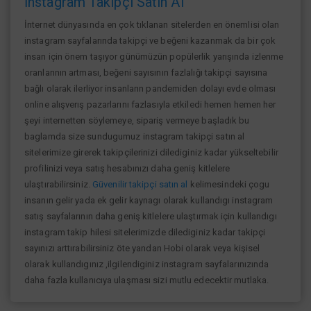
İnstagram Takipçi Satın Al
İnternet dünyasında en çok tıklanan sitelerden en önemlisi olan
instagram sayfalarında takipçi ve beğeni kazanmak da bir çok
insan için önem taşıyor günümüzün popülerlik yarışında izlenme
oranlarının artması, beğeni sayısının fazlalığı takipçi sayısına
bağlı olarak ilerliyor insanların pandemiden dolayı evde olması
online alışverış pazarlarını fazlasıyla etkiledi hemen hemen her
şeyi internetten söylemeye, sipariş vermeye başladık bu
baglamda size sundugumuz instagram takipçi satın al
sitelerimize girerek takipçilerinizi dilediginiz kadar yükseltebilir
profilinizi veya satış hesabınızı daha geniş kitlelere
ulaştırabilirsiniz.
Güvenilir takipçi satın al
kelimesindeki çogu
insanın gelir yada ek gelir kaynagı olarak kullandıgı instagram
satış sayfalarının daha geniş kitlelere ulaştırmak için kullandıgı
instagram takip hilesi sitelerimizde dilediginiz kadar takipçi
sayınızı arttırabilirsiniz öte yandan Hobi olarak veya kişisel
olarak kullandıgınız ,ilgilendiginiz instagram sayfalarınızında
daha fazla kullanıcıya ulaşması sizi mutlu edecektir mutlaka.