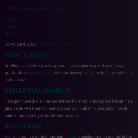
instagram beğeni ve takipçi sitesi
Araçlar
Paketler
Blog
Copyright © 2026
hepsitakipci.com
NASIL ÇALIŞIR
Kredileriniz ile dilediğiniz paylaşımınıza beğeni ve profilinize takipçi
gönderebilirsiniz.
Paketler
bölümünden uygun fiyatlar ile bir paket satın
alabilirsiniz.
KIMLER KULLANABILIR
Instagram üyeliği olan herkes sistemi kullanabilir. Instagram hesabınızla
giriş yapın ve hemen kullanmaya başlayın. Kullanım ücretsizdir. Kredi
satın almadıkça hiçbir ücret ödemezsiniz.
BIZE ULAŞIN
Her türlü soru ve görüşleriniz için
İletişim
kanallarımızdan bizimle irtibat