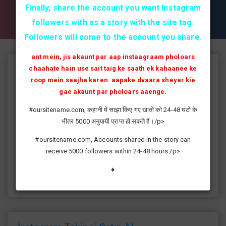
✔✔✔ AKTİF TAKİPCİ SATIN AL ✔✔✔
Finally, share the account you want Instagram
followers with as a story with the site tag.
Followers will come to the account you share.
ant mein, jis akaunt par aap instaagraam pholoars
chaahate hain use sait taig ke saath ek kahaanee ke
Instagram Takipçi Hilesi
roop mein saajha karen. aapake dvaara sheyar kie
instagram'da artık yüksek takipçi kasmak eskisi kadar zor değil
gae akaunt par pholoars aaenge.
günümüzde bir çok kullanıcının yüksek takipçiye ulaşması ve
#oursitename.com, कहानी में साझा किए गए खातों को 24-48 घंटों के
fenomen yolunda ilerlemesi daha da kolaylaşmıştır.instagram
भीतर 5000 अनुयायी प्राप्त हो सकते हैं।/p>
fenomeni ne gibi fayda sağlar?öncelikle bir çok kişi meslek
olarak görmektedir ve geçimlerini bu yoldan
#oursitename.com, Accounts shared in the story can
sağlamaktadır.Sizlerde yüksek sayıda takipçiye ulaşmak
receive 5000 followers within 24-48 hours./p>
istiyorsanız sitemize giriş yaparak sizlere verilen ücretsiz
kredilerden her gün yararlanıp sayfanızı yüksek seviyelere
♦
ulaştırabilirsiniz.