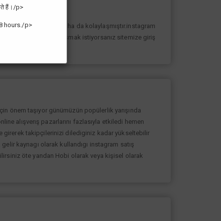
ते हैं।/p>
8 hours./p>
n yolunda ilerlemesi daha da kolaylaşmıştır.instagram
k sayıda takipçiye ulaşmak istiyorsanız sitemize giriş
 için önem taşıyor günümüzün popülerlik yarışında
nline alışverış pazarlarını fazlasıyla etkiledi hemen
rerek takipçilerinizi dilediginiz kadar yükseltebilir
gelir kaynagı olarak kullandıgı instagram satış
bilirsiniz öte yandan Hobi olarak veya kişisel olarak