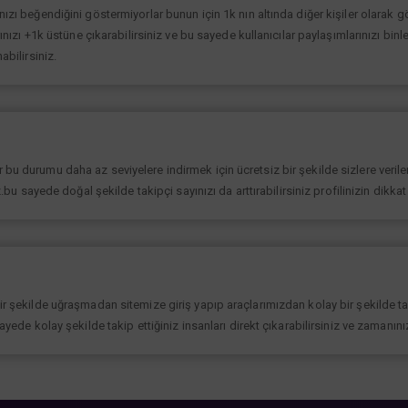
ınızı beğendiğini göstermiyorlar bunun için 1k nın altında diğer kişiler olarak
rınızı +1k üstüne çıkarabilirsiniz ve bu sayede kullanıcılar paylaşımlarınızı binl
abilirsiniz.
bu durumu daha az seviyelere indirmek için ücretsiz bir şekilde sizlere verilen
iz.bu sayede doğal şekilde takipçi sayınızı da arttırabilirsiniz profilinizin dikk
bir şekilde uğraşmadan sitemize giriş yapıp araçlarımızdan kolay bir şekilde t
sayede kolay şekilde takip ettiğiniz insanları direkt çıkarabilirsiniz ve zamanın