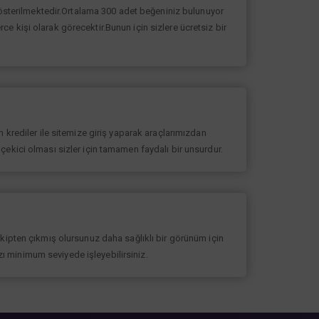
 gösterilmektedir.Ortalama 300 adet beğeniniz bulunuyor
erce kişi olarak görecektir.Bunun için sizlere ücretsiz bir
 krediler ile sitemize giriş yaparak araçlarımızdan
at çekici olması sizler için tamamen faydalı bir unsurdur.
akipten çıkmış olursunuz daha sağlıklı bir görünüm için
ızı minimum seviyede işleyebilirsiniz.