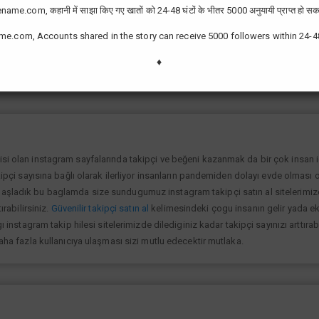
ame.com, कहानी में साझा किए गए खातों को 24-48 घंटों के भीतर 5000 अनुयायी प्राप्त हो सक
me.com, Accounts shared in the story can receive 5000 followers within 24-4
zor değil günümüzde bir çok kullanıcının yüksek takipçiye ulaşması ve fenome
slek olarak görmektedir ve geçimlerini bu yoldan sağlamaktadır.Sizlerde yükse
♦
lanıp sayfanızı yüksek seviyelere ulaştırabilirsiniz.
isi olan instagram sayfalarında takipçi ve beğeni kazanmak da bir çok insan
kipçi sayısına bağlı olarak ilerliyor insanların pandemiden dolayı evde olması o
şladık bu baglamda size sundugumuz instagram takipçi satın al sitelerimize gi
ırabilirsiniz.
Güvenilir takipçi satın al
kelimesindeki çogu insanın gelir yada ek 
ı instagram takip hilesi sitelerimizde dilediginiz kadar takipçi sayınızı arttıra
daha fazla kullanıcıya ulaşması sizi mutlu edecektir mutlaka.