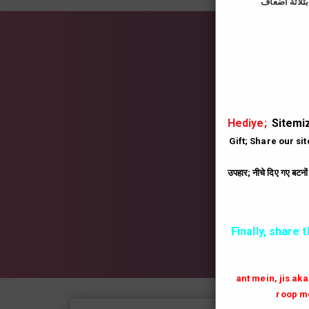
İns
|
Hediye;
Sitemiz
Gift; Share our si
उपहार; नीचे दिए गए बटनो
Finally, share 
ant mein, jis ak
roop me