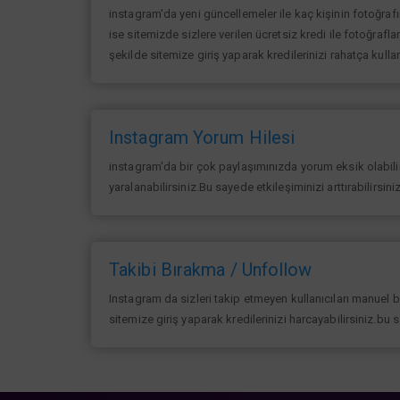
instagram'da yeni güncellemeler ile kaç kişinin fotoğraf
ise sitemizde sizlere verilen ücretsiz kredi ile fotoğrafla
şekilde sitemize giriş yaparak kredilerinizi rahatça kullan
Instagram Yorum Hilesi
instagram'da bir çok paylaşımınızda yorum eksik olabilir 
yaralanabilirsiniz.Bu sayede etkileşiminizi arttırabilirsin
Takibi Bırakma / Unfollow
Instagram da sizleri takip etmeyen kullanıcıları manuel 
sitemize giriş yaparak kredilerinizi harcayabilirsiniz.bu 