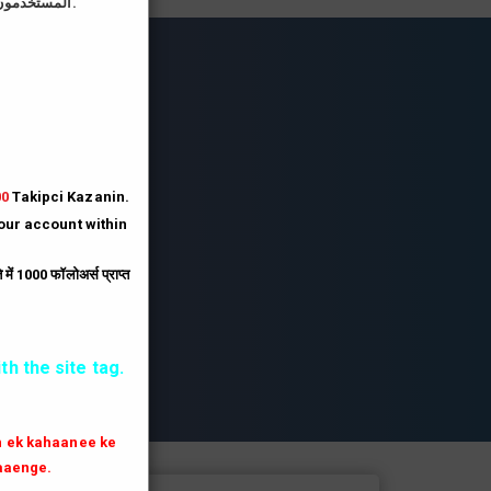
المستخدمون الذين يقومون بتحميل صورة الملف الشخصي على موقعنا يحصلون على رصيد أكبر بثلاثة أضعاف.
lesi
lesi.
lesi
00
Takipci Kazanin.
your account within
.
ें 1000 फॉलोअर्स प्राप्त
th the site tag.
th ek kahaanee ke
aaenge.