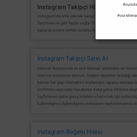
#oursiten
Instagram Takipçi Hilesi
#oursitena
instagram'da artık yüksek takipçi kasmak eskisi kadar 
fenomeni ne gibi fayda sağlar?öncelikle bir çok kişi me
yaparak sizlere verilen ücretsiz kredilerden her gün yarar
İnstagram Takipçi Satın Al
İnternet dünyasında en çok tıklanan sitelerden en öneml
izlenme oranlarının artması, beğeni sayısının fazlalığı ta
hemen her şeyi internetten söylemeye, sipariş vermeye ba
profilinizi veya satış hesabınızı daha geniş kitlelere ulaşt
sayfalarının daha geniş kitlelere ulaştırmak için kullandıg
kullandıgınız ,ilgilendiginiz instagram sayfalarınızında 
Instagram Beğeni Hilesi