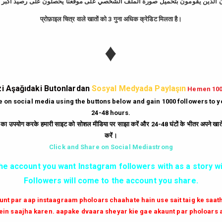
प्रोफ़ाइल चित्र वाले खातों को 3 गुना अधिक क्रेडिट मिलता है।
tagram Takipçi Hi
♦
Günde
10
Dakika'da
bedava
500
takipçi
hi
|
Gün
10
Dakika'da
Bedava
250
beğeni
hi
i Aşağıdaki Butonlardan
Sosyal Medyada Paylaşın
Hemen 10
|
Her Dakika
ücretsiz
6
yorum
hilesi.
te on social media using the buttons below and gain 1000 followers to 
24-48 hours.
|
Milyonlarca
instagram unfollow
hilesi
ं का उपयोग करके हमारी साइट को सोशल मीडिया पर साझा करें और 24-48 घंटों के भीतर अपने खाते म
करें।
GİRİŞ YAP
Click and Share on Social Mediastrong
the account you want Instagram followers with as a story wi
✔✔✔ AKTİF TAKİPCİ SATIN AL ✔✔✔
Followers will come to the account you share.
aunt par aap instaagraam pholoars chaahate hain use sait taig ke saa
in saajha karen. aapake dvaara sheyar kie gae akaunt par pholoars 