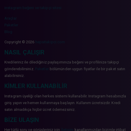
instagram beğeni ve takipçi sitesi
Araçlar
Paketler
Blog
Copyright © 2026
hepsitakipci.com
NASIL ÇALIŞIR
Kredileriniz ile dilediğiniz paylaşımınıza beğeni ve profilinize takipçi
gönderebilirsiniz.
Paketler
bölümünden uygun fiyatlar ile bir paket satın
alabilirsiniz.
KIMLER KULLANABILIR
Instagram üyeliği olan herkes sistemi kullanabilir. Instagram hesabınızla
giriş yapın ve hemen kullanmaya başlayın. Kullanım ücretsizdir. Kredi
satın almadıkça hiçbir ücret ödemezsiniz.
BIZE ULAŞIN
Her türlü soru ve görüşleriniz için
İletişim
kanallarımızdan bizimle irtibat