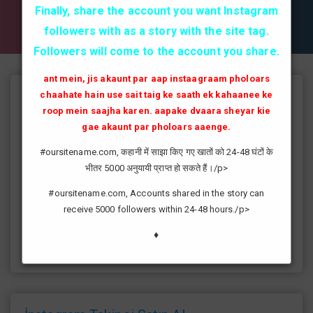
✔✔✔ AKTİF TAKİPCİ SATIN AL ✔✔✔
Finally, share the account you want Instagram
followers with as a story with the site tag.
Followers will come to the account you share.
ant mein, jis akaunt par aap instaagraam pholoars
chaahate hain use sait taig ke saath ek kahaanee ke
Instagram Takipçi Hilesi
roop mein saajha karen. aapake dvaara sheyar kie
instagram'da artık yüksek takipçi kasmak eskisi kadar zor değil
gae akaunt par pholoars aaenge.
günümüzde bir çok kullanıcının yüksek takipçiye ulaşması ve
#oursitename.com, कहानी में साझा किए गए खातों को 24-48 घंटों के
fenomen yolunda ilerlemesi daha da kolaylaşmıştır.instagram
भीतर 5000 अनुयायी प्राप्त हो सकते हैं।/p>
fenomeni ne gibi fayda sağlar?öncelikle bir çok kişi meslek
olarak görmektedir ve geçimlerini bu yoldan
#oursitename.com, Accounts shared in the story can
sağlamaktadır.Sizlerde yüksek sayıda takipçiye ulaşmak
receive 5000 followers within 24-48 hours./p>
istiyorsanız sitemize giriş yaparak sizlere verilen ücretsiz
kredilerden her gün yararlanıp sayfanızı yüksek seviyelere
♦
ulaştırabilirsiniz.