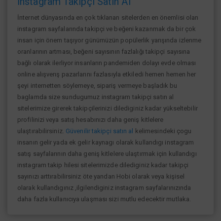
İnstagram Takipçi Satın Al
İnternet dünyasında en çok tıklanan sitelerden en önemlisi olan
instagram sayfalarında takipçi ve beğeni kazanmak da bir çok
insan için önem taşıyor günümüzün popülerlik yarışında izlenme
oranlarının artması, beğeni sayısının fazlalığı takipçi sayısına
bağlı olarak ilerliyor insanların pandemiden dolayı evde olması
online alışverış pazarlarını fazlasıyla etkiledi hemen hemen her
şeyi internetten söylemeye, sipariş vermeye başladık bu
baglamda size sundugumuz instagram takipçi satın al
sitelerimize girerek takipçilerinizi dilediginiz kadar yükseltebilir
profilinizi veya satış hesabınızı daha geniş kitlelere
ulaştırabilirsiniz.
Güvenilir takipçi satın al
kelimesindeki çogu
insanın gelir yada ek gelir kaynagı olarak kullandıgı instagram
satış sayfalarının daha geniş kitlelere ulaştırmak için kullandıgı
instagram takip hilesi sitelerimizde dilediginiz kadar takipçi
sayınızı arttırabilirsiniz öte yandan Hobi olarak veya kişisel
olarak kullandıgınız ,ilgilendiginiz instagram sayfalarınızında
daha fazla kullanıcıya ulaşması sizi mutlu edecektir mutlaka.