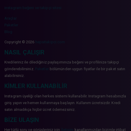
instagram beğeni ve takipçi sitesi
Araçlar
Paketler
Blog
Copyright © 2026
hepsitakipci.com
NASIL ÇALIŞIR
Kredileriniz ile dilediğiniz paylaşımınıza beğeni ve profilinize takipçi
gönderebilirsiniz.
Paketler
bölümünden uygun fiyatlar ile bir paket satın
alabilirsiniz.
KIMLER KULLANABILIR
Instagram üyeliği olan herkes sistemi kullanabilir. Instagram hesabınızla
giriş yapın ve hemen kullanmaya başlayın. Kullanım ücretsizdir. Kredi
satın almadıkça hiçbir ücret ödemezsiniz.
BIZE ULAŞIN
Her türlü soru ve görüşleriniz için
İletişim
kanallarımızdan bizimle irtibat