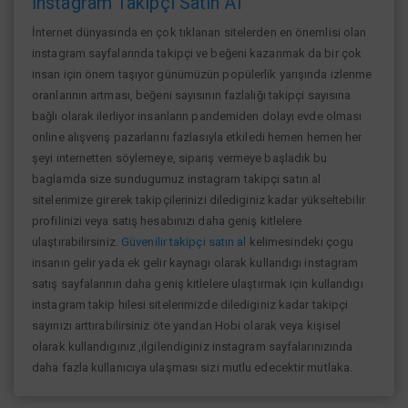
İnstagram Takipçi Satın Al
İnternet dünyasında en çok tıklanan sitelerden en önemlisi olan
instagram sayfalarında takipçi ve beğeni kazanmak da bir çok
insan için önem taşıyor günümüzün popülerlik yarışında izlenme
oranlarının artması, beğeni sayısının fazlalığı takipçi sayısına
bağlı olarak ilerliyor insanların pandemiden dolayı evde olması
online alışverış pazarlarını fazlasıyla etkiledi hemen hemen her
şeyi internetten söylemeye, sipariş vermeye başladık bu
baglamda size sundugumuz instagram takipçi satın al
sitelerimize girerek takipçilerinizi dilediginiz kadar yükseltebilir
profilinizi veya satış hesabınızı daha geniş kitlelere
ulaştırabilirsiniz.
Güvenilir takipçi satın al
kelimesindeki çogu
insanın gelir yada ek gelir kaynagı olarak kullandıgı instagram
satış sayfalarının daha geniş kitlelere ulaştırmak için kullandıgı
instagram takip hilesi sitelerimizde dilediginiz kadar takipçi
sayınızı arttırabilirsiniz öte yandan Hobi olarak veya kişisel
olarak kullandıgınız ,ilgilendiginiz instagram sayfalarınızında
daha fazla kullanıcıya ulaşması sizi mutlu edecektir mutlaka.