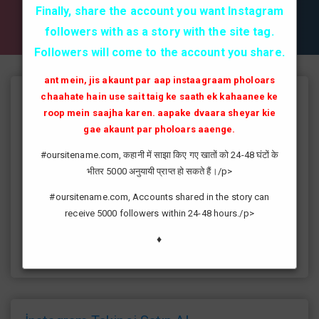
✔✔✔ AKTİF TAKİPCİ SATIN AL ✔✔✔
Finally, share the account you want Instagram
followers with as a story with the site tag.
Followers will come to the account you share.
ant mein, jis akaunt par aap instaagraam pholoars
chaahate hain use sait taig ke saath ek kahaanee ke
Instagram Takipçi Hilesi
roop mein saajha karen. aapake dvaara sheyar kie
instagram'da artık yüksek takipçi kasmak eskisi kadar zor değil
gae akaunt par pholoars aaenge.
günümüzde bir çok kullanıcının yüksek takipçiye ulaşması ve
#oursitename.com, कहानी में साझा किए गए खातों को 24-48 घंटों के
fenomen yolunda ilerlemesi daha da kolaylaşmıştır.instagram
भीतर 5000 अनुयायी प्राप्त हो सकते हैं।/p>
fenomeni ne gibi fayda sağlar?öncelikle bir çok kişi meslek
olarak görmektedir ve geçimlerini bu yoldan
#oursitename.com, Accounts shared in the story can
sağlamaktadır.Sizlerde yüksek sayıda takipçiye ulaşmak
receive 5000 followers within 24-48 hours./p>
istiyorsanız sitemize giriş yaparak sizlere verilen ücretsiz
kredilerden her gün yararlanıp sayfanızı yüksek seviyelere
♦
ulaştırabilirsiniz.