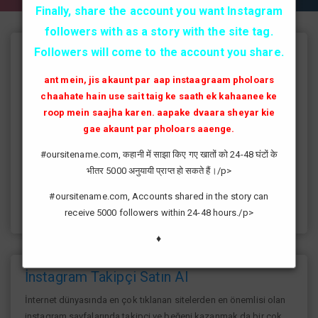
Finally, share the account you want Instagram
followers with as a story with the site tag.
Followers will come to the account you share.
Instagram Takipçi Hilesi
ant mein, jis akaunt par aap instaagraam pholoars
instagram'da artık yüksek takipçi kasmak eskisi kadar zor değil
chaahate hain use sait taig ke saath ek kahaanee ke
günümüzde bir çok kullanıcının yüksek takipçiye ulaşması ve
roop mein saajha karen. aapake dvaara sheyar kie
fenomen yolunda ilerlemesi daha da kolaylaşmıştır.instagram
gae akaunt par pholoars aaenge.
fenomeni ne gibi fayda sağlar?öncelikle bir çok kişi meslek
olarak görmektedir ve geçimlerini bu yoldan
#oursitename.com, कहानी में साझा किए गए खातों को 24-48 घंटों के
sağlamaktadır.Sizlerde yüksek sayıda takipçiye ulaşmak
भीतर 5000 अनुयायी प्राप्त हो सकते हैं।/p>
istiyorsanız sitemize giriş yaparak sizlere verilen ücretsiz
kredilerden her gün yararlanıp sayfanızı yüksek seviyelere
#oursitename.com, Accounts shared in the story can
ulaştırabilirsiniz.
receive 5000 followers within 24-48 hours./p>
♦
İnstagram Takipçi Satın Al
İnternet dünyasında en çok tıklanan sitelerden en önemlisi olan
instagram sayfalarında takipçi ve beğeni kazanmak da bir çok