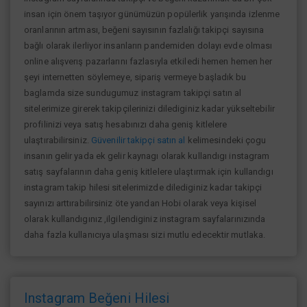
insan için önem taşıyor günümüzün popülerlik yarışında izlenme
oranlarının artması, beğeni sayısının fazlalığı takipçi sayısına
bağlı olarak ilerliyor insanların pandemiden dolayı evde olması
online alışverış pazarlarını fazlasıyla etkiledi hemen hemen her
şeyi internetten söylemeye, sipariş vermeye başladık bu
baglamda size sundugumuz instagram takipçi satın al
sitelerimize girerek takipçilerinizi dilediginiz kadar yükseltebilir
profilinizi veya satış hesabınızı daha geniş kitlelere
ulaştırabilirsiniz.
Güvenilir takipçi satın al
kelimesindeki çogu
insanın gelir yada ek gelir kaynagı olarak kullandıgı instagram
satış sayfalarının daha geniş kitlelere ulaştırmak için kullandıgı
instagram takip hilesi sitelerimizde dilediginiz kadar takipçi
sayınızı arttırabilirsiniz öte yandan Hobi olarak veya kişisel
olarak kullandıgınız ,ilgilendiginiz instagram sayfalarınızında
daha fazla kullanıcıya ulaşması sizi mutlu edecektir mutlaka.
Instagram Beğeni Hilesi