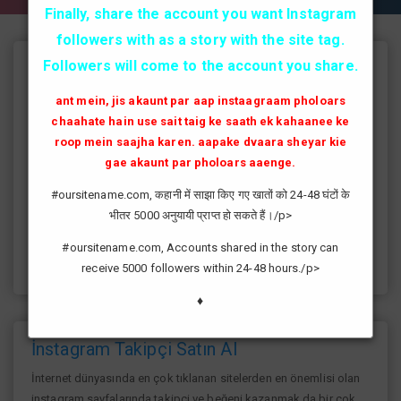
Finally, share the account you want Instagram
followers with as a story with the site tag.
Followers will come to the account you share.
Instagram Takipçi Hilesi
ant mein, jis akaunt par aap instaagraam pholoars
instagram'da artık yüksek takipçi kasmak eskisi kadar zor değil
chaahate hain use sait taig ke saath ek kahaanee ke
günümüzde bir çok kullanıcının yüksek takipçiye ulaşması ve
roop mein saajha karen. aapake dvaara sheyar kie
fenomen yolunda ilerlemesi daha da kolaylaşmıştır.instagram
gae akaunt par pholoars aaenge.
fenomeni ne gibi fayda sağlar?öncelikle bir çok kişi meslek
olarak görmektedir ve geçimlerini bu yoldan
#oursitename.com, कहानी में साझा किए गए खातों को 24-48 घंटों के
sağlamaktadır.Sizlerde yüksek sayıda takipçiye ulaşmak
भीतर 5000 अनुयायी प्राप्त हो सकते हैं।/p>
istiyorsanız sitemize giriş yaparak sizlere verilen ücretsiz
kredilerden her gün yararlanıp sayfanızı yüksek seviyelere
#oursitename.com, Accounts shared in the story can
ulaştırabilirsiniz.
receive 5000 followers within 24-48 hours./p>
♦
İnstagram Takipçi Satın Al
İnternet dünyasında en çok tıklanan sitelerden en önemlisi olan
instagram sayfalarında takipçi ve beğeni kazanmak da bir çok