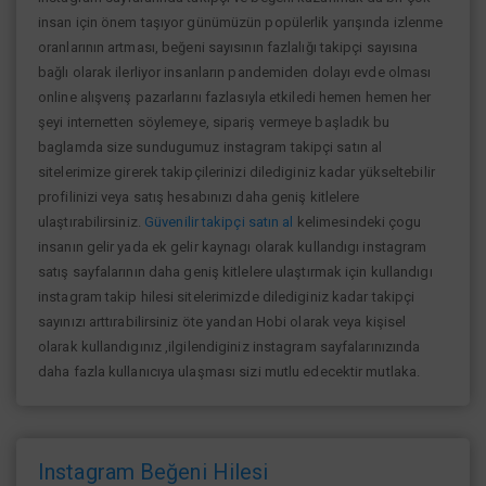
insan için önem taşıyor günümüzün popülerlik yarışında izlenme
oranlarının artması, beğeni sayısının fazlalığı takipçi sayısına
bağlı olarak ilerliyor insanların pandemiden dolayı evde olması
online alışverış pazarlarını fazlasıyla etkiledi hemen hemen her
şeyi internetten söylemeye, sipariş vermeye başladık bu
baglamda size sundugumuz instagram takipçi satın al
sitelerimize girerek takipçilerinizi dilediginiz kadar yükseltebilir
profilinizi veya satış hesabınızı daha geniş kitlelere
ulaştırabilirsiniz.
Güvenilir takipçi satın al
kelimesindeki çogu
insanın gelir yada ek gelir kaynagı olarak kullandıgı instagram
satış sayfalarının daha geniş kitlelere ulaştırmak için kullandıgı
instagram takip hilesi sitelerimizde dilediginiz kadar takipçi
sayınızı arttırabilirsiniz öte yandan Hobi olarak veya kişisel
olarak kullandıgınız ,ilgilendiginiz instagram sayfalarınızında
daha fazla kullanıcıya ulaşması sizi mutlu edecektir mutlaka.
Instagram Beğeni Hilesi