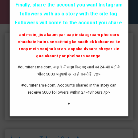
✔✔✔ AKTİF TAKİPCİ SATIN AL ✔✔✔
Finally, share the account you want Instagram
followers with as a story with the site tag.
Followers will come to the account you share.
ant mein, jis akaunt par aap instaagraam pholoars
chaahate hain use sait taig ke saath ek kahaanee ke
Instagram Takipçi Hilesi
roop mein saajha karen. aapake dvaara sheyar kie
instagram'da artık yüksek takipçi kasmak eskisi kadar zor değil
gae akaunt par pholoars aaenge.
günümüzde bir çok kullanıcının yüksek takipçiye ulaşması ve
#oursitename.com, कहानी में साझा किए गए खातों को 24-48 घंटों के
fenomen yolunda ilerlemesi daha da kolaylaşmıştır.instagram
भीतर 5000 अनुयायी प्राप्त हो सकते हैं।/p>
fenomeni ne gibi fayda sağlar?öncelikle bir çok kişi meslek
olarak görmektedir ve geçimlerini bu yoldan
#oursitename.com, Accounts shared in the story can
sağlamaktadır.Sizlerde yüksek sayıda takipçiye ulaşmak
receive 5000 followers within 24-48 hours./p>
istiyorsanız sitemize giriş yaparak sizlere verilen ücretsiz
kredilerden her gün yararlanıp sayfanızı yüksek seviyelere
♦
ulaştırabilirsiniz.