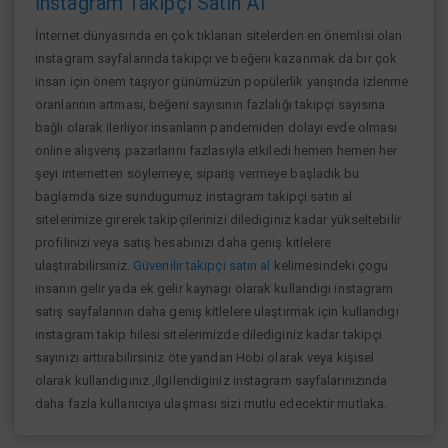
İnstagram Takipçi Satın Al
İnternet dünyasında en çok tıklanan sitelerden en önemlisi olan
instagram sayfalarında takipçi ve beğeni kazanmak da bir çok
insan için önem taşıyor günümüzün popülerlik yarışında izlenme
oranlarının artması, beğeni sayısının fazlalığı takipçi sayısına
bağlı olarak ilerliyor insanların pandemiden dolayı evde olması
online alışverış pazarlarını fazlasıyla etkiledi hemen hemen her
şeyi internetten söylemeye, sipariş vermeye başladık bu
baglamda size sundugumuz instagram takipçi satın al
sitelerimize girerek takipçilerinizi dilediginiz kadar yükseltebilir
profilinizi veya satış hesabınızı daha geniş kitlelere
ulaştırabilirsiniz.
Güvenilir takipçi satın al
kelimesindeki çogu
insanın gelir yada ek gelir kaynagı olarak kullandıgı instagram
satış sayfalarının daha geniş kitlelere ulaştırmak için kullandıgı
instagram takip hilesi sitelerimizde dilediginiz kadar takipçi
sayınızı arttırabilirsiniz öte yandan Hobi olarak veya kişisel
olarak kullandıgınız ,ilgilendiginiz instagram sayfalarınızında
daha fazla kullanıcıya ulaşması sizi mutlu edecektir mutlaka.