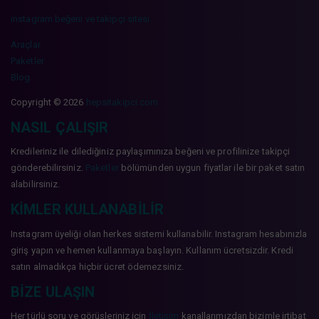
instagram beğeni ve takipçi sitesi
Araçlar
Paketler
Blog
Copyright © 2026
hepsitakipci.com
NASIL ÇALIŞIR
Kredileriniz ile dilediğiniz paylaşımınıza beğeni ve profilinize takipçi
gönderebilirsiniz.
Paketler
bölümünden uygun fiyatlar ile bir paket satın
alabilirsiniz.
KIMLER KULLANABILIR
Instagram üyeliği olan herkes sistemi kullanabilir. Instagram hesabınızla
giriş yapın ve hemen kullanmaya başlayın. Kullanım ücretsizdir. Kredi
satın almadıkça hiçbir ücret ödemezsiniz.
BIZE ULAŞIN
Her türlü soru ve görüşleriniz için
İletişim
kanallarımızdan bizimle irtibat